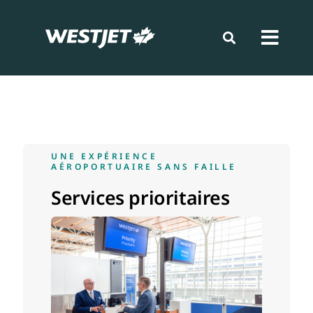
Aller
au
contenu
Toggl
Navig
Réserver
Se préparer
UNE EXPÉRIENCE
AÉROPORTUAIRE SANS FAILLE
Voyager
Services prioritaires
Fidélisation
Nouvelles