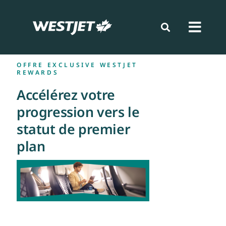
Aller
au
contenu
Toggl
Navig
OFFRE EXCLUSIVE WESTJET
Réserver
REWARDS
Accélérez votre
Se préparer
progression vers le
statut de premier
Voyager
plan
Fidélisation
Nouvelles