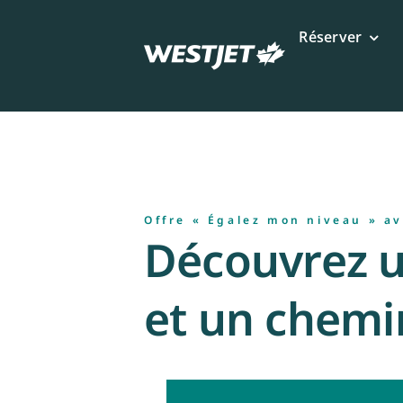
Aller
au
Réserver
contenu
Offre « Égalez mon niveau » a
Découvrez u
et un chemin