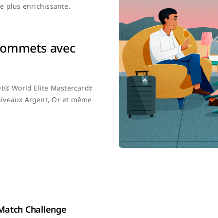
e plus enrichissante.
sommets avec
et® World Elite Mastercard‡
niveaux Argent, Or et même
s Match Challenge