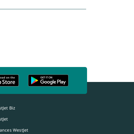
tJet Biz
tJet
ances WestJet