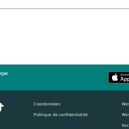
tJet
Coordonnées
Wes
Politique de confidentialité
Wes
Vac